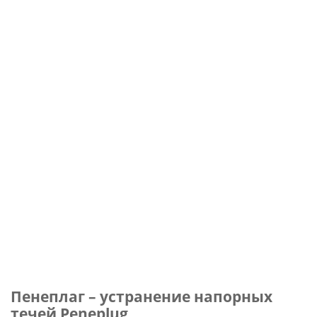
Пенеплаг – устранение напорных
течей Peneplug