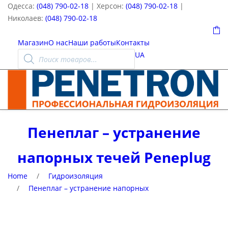
Одесса:
(048) 790-02-18
| Херсон:
(048) 790-02-18
|
Николаев:
(048) 790-02-18
0
Магазин
О нас
Наши работы
Контакты
Поиск
UA
товаров
Пенеплаг – устранение
напорных течей Peneplug
Home
/
Гидроизоляция
/
Пенеплаг – устранение напорных