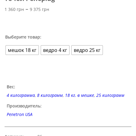
Диапазон
–
1 360
грн
9 375
грн
цен:
1 360 грн
–
Выберите товар:
9 375 грн
мешок 18 кг
ведро 4 кг
ведро 25 кг
Вес:
4 килограмма
,
8 килограмм
,
18 кг. в мешке
,
25 килограмм
Производитель:
Penetron USA