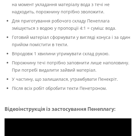
на момент укладання матеріалу вода з течі не
надходить, порожнину потрібно зволожити.
Для приготування робочого складу Пенеплага
змішується з водою у пропорції 4:1 = суміш: вода.
Готовий матеріал сформувати у вигляді конуса і за один
прийом помістити в текти.
Впродовж 1 хвилини утримувати склад рукою.
Порожнину течі потрібно заповнити лише наполовину.
При потребі видалити зайвий матеріал.
У частину, що залишилася, утрамбувати Пенекріт.
Після всіх робіт обробити текти Пенетроном.
Відеоінструкція із застосування Пенеплагу: