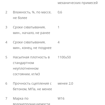
механических примесей
2
Влажность, %, по массе,
0,6
не более
3
Сроки схватывания,
1
мин., начало, не ранее
4
Сроки схватывания,
4
мин., конец, не позднее
5
Насыпная плотность в
1100±50
стандартном
неуплотненном
состоянии, кг/м3
6
Прочность сцепления с
менее 2,0
бетоном, МПа, не менее
7
Марка по
W16
водонепроницаемости