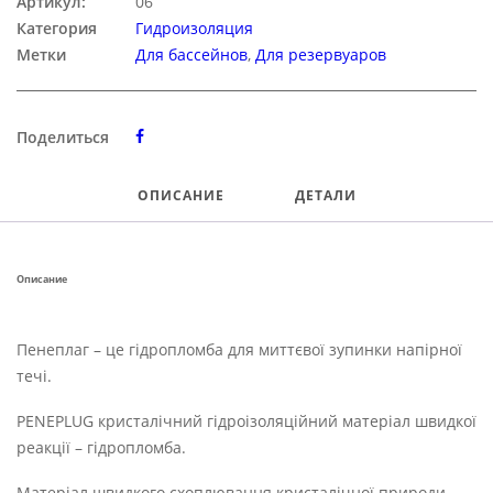
Артикул:
06
Категория
Гидроизоляция
Метки
Для бассейнов
,
Для резервуаров
Поделиться
ОПИСАНИЕ
ДЕТАЛИ
Описание
Пенеплаг – це гідропломба для миттєвої зупинки напірної
течі.
PENEPLUG кристалічний гідроізоляційний матеріал швидкої
реакції – гідропломба.
Матеріал швидкого схоплювання кристалічної природи,