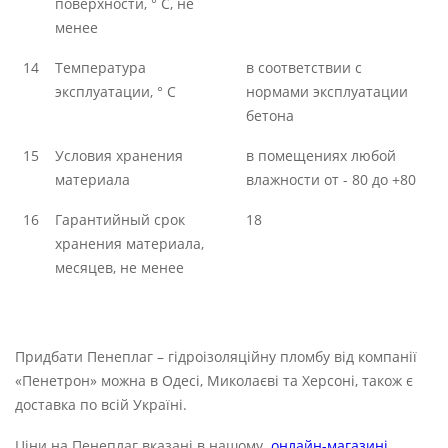
поверхности, ° С, не
менее
14
Температура
в соответствии с
эксплуатации, ° С
нормами эксплуатации
бетона
15
Условия хранения
в помещениях любой
материала
влажности от - 80 до +80
16
Гарантийный срок
18
хранения материала,
месяцев, не менее
Придбати Пенеплаг – гідроізоляційну пломбу від компанії
«Пенетрон» можна в Одесі, Миколаєві та Херсоні, також є
доставка по всій Україні.
Ціни на Пенеплаг вказані в нашому
онлайн-магазині
.