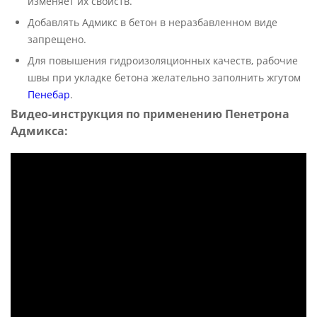
изменяет их свойств.
Добавлять Адмикс в бетон в неразбавленном виде
запрещено.
Для повышения гидроизоляционных качеств, рабочие
швы при укладке бетона желательно заполнить жгутом
Пенебар
.
Видео-инструкция по применению Пенетрона
Адмикса: