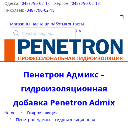
Одесса:
(048) 790-02-18
| Херсон:
(048) 790-02-18
|
Николаев:
(048) 790-02-18
0
Магазин
О нас
Наши работы
Контакты
Поиск
UA
товаров
Пенетрон Адмикс –
гидроизоляционная
добавка Penetron Admix
Home
/
Гидроизоляция
/
Пенетрон Адмикс – гидроизоляционная