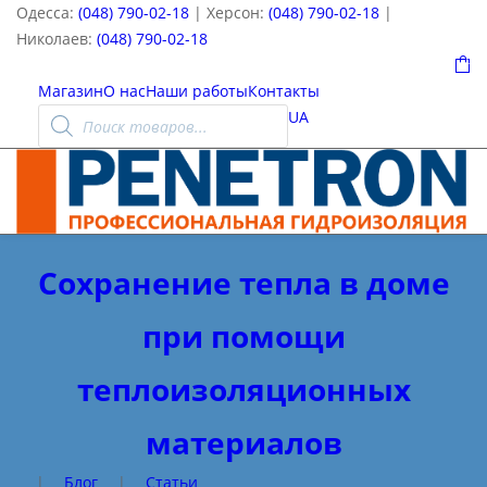
Одесса:
(048) 790-02-18
| Херсон:
(048) 790-02-18
|
Николаев:
(048) 790-02-18
0
Магазин
О нас
Наши работы
Контакты
Поиск
UA
товаров
Сохранение тепла в доме
при помощи
теплоизоляционных
материалов
|
Блог
|
Статьи