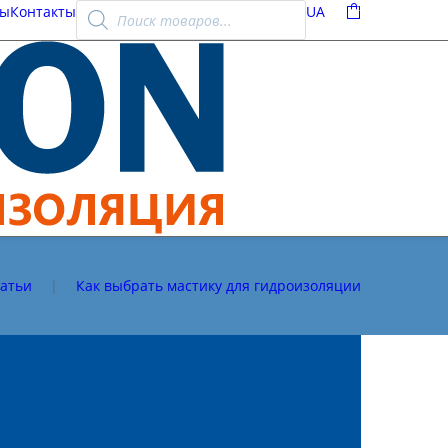
Поиск
ты
Контакты
UA
0
товаров
атьи
|
Как выбрать мастику для гидроизоляции