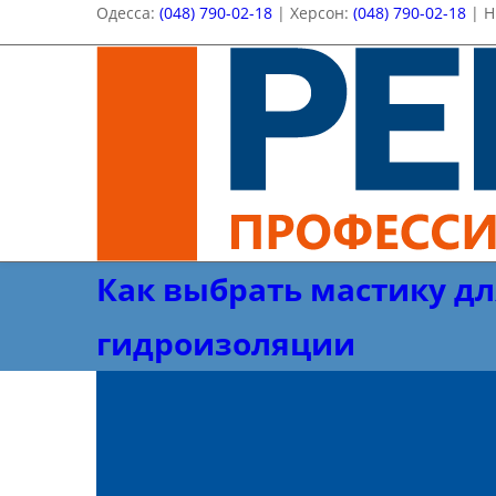
Одесса:
(048) 790-02-18
| Херсон:
(048) 790-02-18
| Н
Как выбрать мастику дл
гидроизоляции