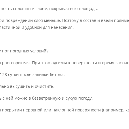
хность сплошным слоем, покрывая всю площадь.
 при повреждении слоя меньше. Поэтому в состав и ввели полим
эластичной и удобной для нанесения.
т от погодных условий);
 растворителя. При этом адгезия к поверхности и время засты
-28 сутки после заливки бетона;
льно высушить и очистить.
 с ней можно в безветренную и сухую погоду.
 покрытии неровной или наклонной поверхности (например, кр