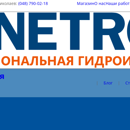
иколаев:
(048) 790-02-18
Магазин
О нас
Наши рабо
я
|
Блог
|
Ст