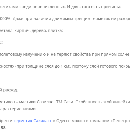
етиками среди перечисленных. И для этого есть причины:
 1000%. Даже при наличии движимых трещин герметик не разор
еталл, кирпич, дерево, плитка;
С;
иолетовому излучению и не теряют свойства при прямом солне
ностях (при толщине слоя до 1 см), поэтому слой готового пок
й расход.
тиков – мастики Сазиласт ТМ Сази. Особенность этой линейки 
характеристиками.
обрести
герметик Сазиласт
в Одессе можно в компании «Пенетрон
-58
.