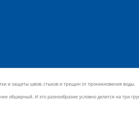
ки и защиты швов, стыков и трещин от проникновения воды.
нке обширный. И это разнообразие условно делится на три гру