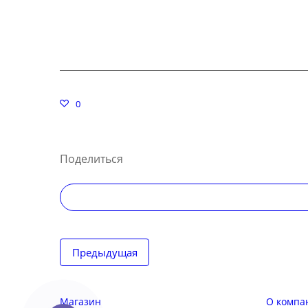
0
Поделиться
Навигация
Предыдущая
по
записям
Магазин
О компа